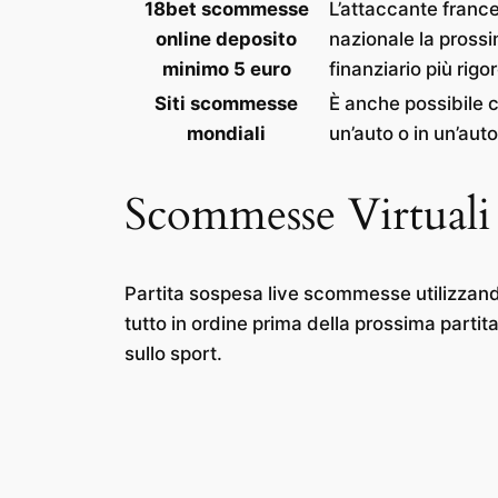
18bet scommesse
L’attaccante france
online deposito
nazionale la prossi
minimo 5 euro
finanziario più rigo
Siti scommesse
È anche possibile c
mondiali
un’auto o in un’aut
Scommesse Virtuali
Partita sospesa live scommesse utilizzando
tutto in ordine prima della prossima partita
sullo sport.