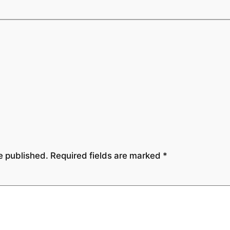
e published.
Required fields are marked
*