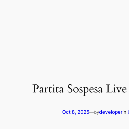
Skip
to
content
Partita Sospesa Liv
Oct 8, 2025
—
developer
in
by