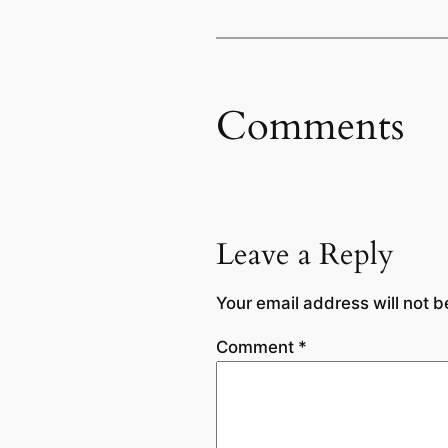
Comments
Leave a Reply
Your email address will not b
Comment
*