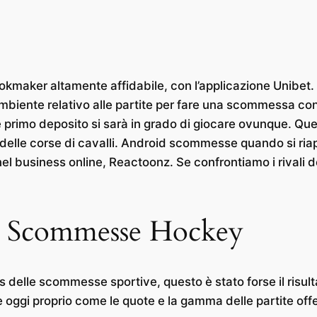
ookmaker altamente affidabile, con l’applicazione Unibet
mbiente relativo alle partite per fare una scommessa co
imo deposito si sarà in grado di giocare ovunque. Ques
e delle corse di cavalli. Android scommesse quando si ria
business online, Reactoonz. Se confrontiamo i rivali del
 Scommesse Hockey
delle scommesse sportive, questo è stato forse il risultato 
ggi proprio come le quote e la gamma delle partite offe