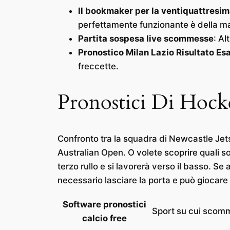
Il bookmaker per la ventiquattresi
perfettamente funzionante è della m
Partita sospesa live scommesse
: Al
Pronostico Milan Lazio Risultato Es
freccette.
Pronostici Di Hock
Confronto tra la squadra di Newcastle Jets
Australian Open. O volete scoprire quali son
terzo rullo e si lavorerà verso il basso. S
necessario lasciare la porta e può giocare
Software pronostici
Sport su cui scomm
calcio free