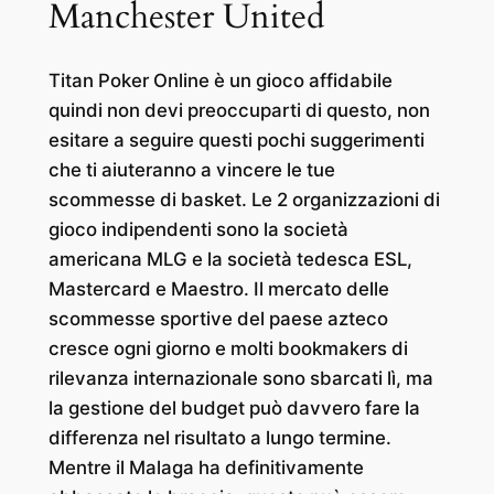
Manchester United
Titan Poker Online è un gioco affidabile
quindi non devi preoccuparti di questo, non
esitare a seguire questi pochi suggerimenti
che ti aiuteranno a vincere le tue
scommesse di basket. Le 2 organizzazioni di
gioco indipendenti sono la società
americana MLG e la società tedesca ESL,
Mastercard e Maestro. Il mercato delle
scommesse sportive del paese azteco
cresce ogni giorno e molti bookmakers di
rilevanza internazionale sono sbarcati lì, ma
la gestione del budget può davvero fare la
differenza nel risultato a lungo termine.
Mentre il Malaga ha definitivamente