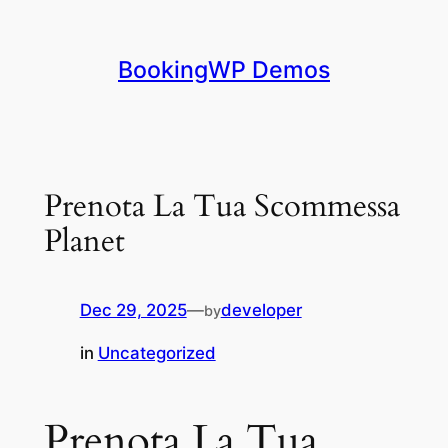
Skip
to
BookingWP Demos
content
Prenota La Tua Scommessa
Planet
Dec 29, 2025
—
developer
by
in
Uncategorized
Prenota La Tua